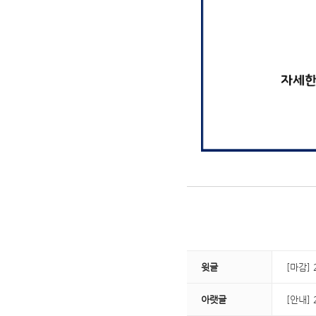
윗글
[마감]
아랫글
[안내]